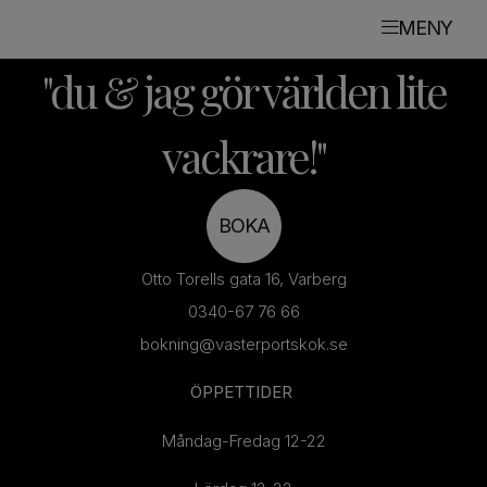
MENY
"du & jag gör världen lite
vackrare!"
BOKA
Otto Torells gata 16, Varberg
0340-67 76 66
bokning@vasterportskok.se
ÖPPETTIDER
Måndag-Fredag 12-22