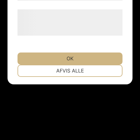
Læs mere om vores brug af cookies og
behandling af persondata på vores
hjemmeside.
OK
NØDVENDIGE
PRÆFERENCER
AFVIS ALLE
MARKETING
STATISTIK