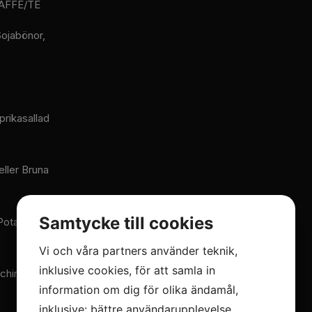
AFFE/TE
Sojabönor,
rikasallad
eller Bruna
Samtycke till cookies
Potatismos,
Vi och våra partners använder teknik,
inklusive cookies, för att samla in
hinisallad
information om dig för olika ändamål,
inklusive: bättre användarupplevelse,