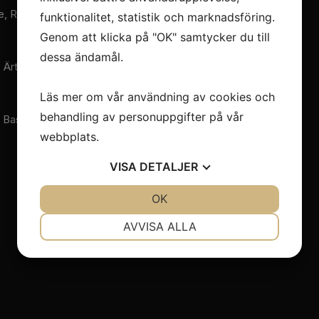
e, Rostad
funktionalitet, statistik och marknadsföring.
Genom att klicka på "OK" samtycker du till
dessa ändamål.
, Ärtstomp
Läs mer om vår användning av cookies och
behandling av personuppgifter på vår
 Basilikasås
webbplats.
VISA
DETALJER
JA
NEJ
OK
JA
NEJ
NÖDVÄNDIG
INSTÄLLNINGAR
AVVISA ALLA
JA
NEJ
JA
NEJ
MARKNADSFÖRING
STATISTIK