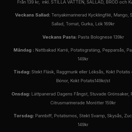
Från 139 kr, inkl.
STILLA VATTEN, SALLAD, BRÖD och K
Veckans Sallad:
Teriyakimarinerad Kycklingfilé, Mango, 
Sallad, Tomat, Gurka, Lök 169kr
Veckans Pasta:
Pasta Bolognese 139kr
Måndag :
Nattbakad Karré, Potatisgratäng, Pepparsås, Pap
149kr
Tisdag:
Stekt Fläsk, Raggmunk eller Löksås, Kokt Potatis 
Bönor, Kokt Potatis149kr/st
Onsdag:
Lättpanerad Dagens Fångst, Stuvade Grönsaker, 
Citrusmarinerade Morötter 159kr
Torsdag:
Pannbiff, Potatismos, Stekt Svamp, Skysås, Zucc
149kr